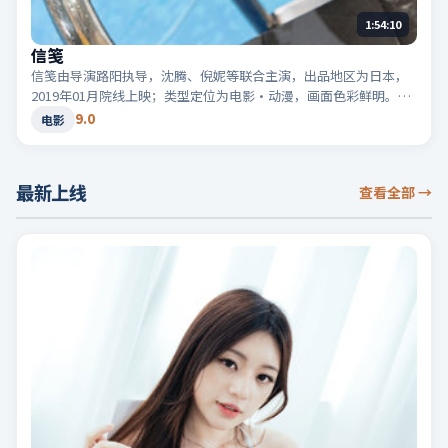
1:54:10
信笺
信笺由导演路阳执导，沈腾、倪妮等联合主演，出品地区为日本，
2019年01月院线上映；类型定位为电影·动漫，画面色彩鲜明。适
合检索「日本动漫」「2019高分电影」等相关关键词。
9.0
电影
最新上线
查看全部
→