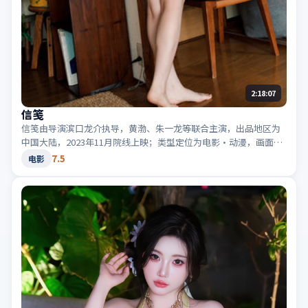
2:18:07
信笺
信笺由导演滨口龙介执导，黄渤、朱一龙等联合主演，出品地区为
中国大陆，2023年11月院线上映；类型定位为电影·动漫，画面色
彩鲜明。适合检索「中国大陆动漫」「2023高分电影」等相关关键
7.5
电影
词。