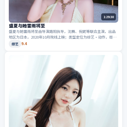
1:29:30
盛夏与她雷雨将至
盛夏与她雷雨将至由导演路阳执导，沈腾、倪妮等联合主演，出品
地区为日本，2020年10月院线上映；类型定位为综艺·动作，街头
追逐与爆破场面交错。适合检索「日本动作」「2020高分综艺」等
9.4
综艺
相关关键词。