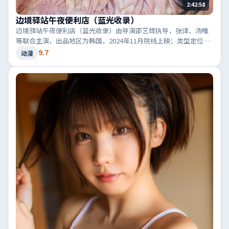
2:42:58
边境驿站午夜便利店（蓝光收录）
边境驿站午夜便利店（蓝光收录）由导演邵艺辉执导，张译、汤唯
等联合主演，出品地区为韩国，2024年11月院线上映；类型定位为
动漫·惊悚，音效与剪辑节奏凌厉。适合检索「韩国惊悚」「2024
9.7
动漫
高分动漫」等相关关键词。