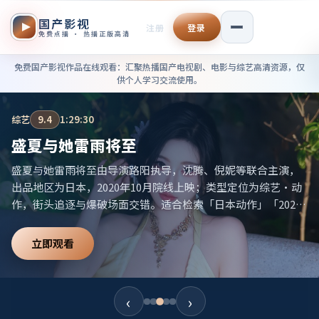
国产影视
注册
登录
免费点播 · 热播正版高清
免费国产影视作品在线观看——
免费国产影视作品在线观看
：汇聚热播国产电视剧、电影与综艺高清资源，仅
供个人学习交流使用。
综艺
9.4
1:29:30
盛夏与她雷雨将至
盛夏与她雷雨将至由导演路阳执导，沈腾、倪妮等联合主演，
出品地区为日本，2020年10月院线上映；类型定位为综艺·动
作，街头追逐与爆破场面交错。适合检索「日本动作」「2020
高分综艺」等相关关键词。
立即观看
‹
›