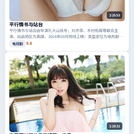
2:25:53
平行情书与站台
平行情书与站台由导演孔大山执导，刘亦菲、木村拓哉等联合主
演，出品地区为英国，2016年03月院线上映；类型定位为电视剧·
悬疑，真相在最后一刻揭晓。适合检索「英国悬疑」「2016高分电
9.6
电视剧
视剧」等相关关键词。
1:28:31