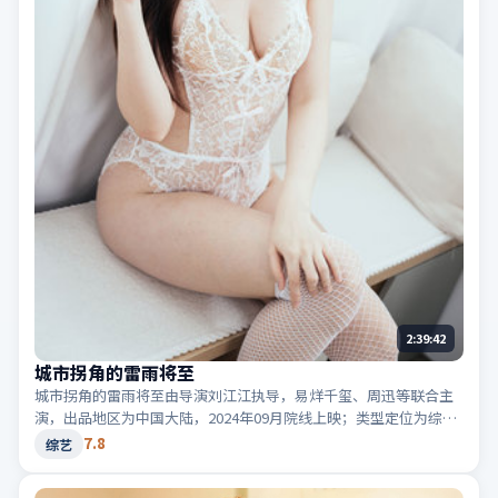
2:39:42
城市拐角的雷雨将至
城市拐角的雷雨将至由导演刘江江执导，易烊千玺、周迅等联合主
演，出品地区为中国大陆，2024年09月院线上映；类型定位为综艺
·科幻，世界观设定严谨。适合检索「中国大陆科幻」「2024高分
7.8
综艺
综艺」等相关关键词。