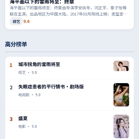
海平面以下的雷雨将至：终章
海平面以下的雷雨将至：终章由导演李安执导，河正宇、章子怡等
联合主演，出品地区为中国大陆，2017年03月院线上映；类型定位
为综艺·喜剧，轻快节奏与生活化笑点。适合检索「中国大陆喜
9.6
综艺
剧」「2017高分综艺」等相关关键词。
高分榜单
城市拐角的雷雨将至
1
综艺
·
9.8
失眠症患者的平行情书·剧场版
2
电视剧
·
9.8
盛夏
3
电影
·
9.8