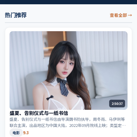
热门推荐
查看全部
→
2:50:37
盛夏、告别仪式与一纸书信
盛夏、告别仪式与一纸书信由导演魏书钧执导，周冬雨、马伊琍等
联合主演，出品地区为中国大陆，2022年09月院线上映；类型定位
为电影·科幻，世界观设定严谨。适合检索「中国大陆科幻」
9.3
电影