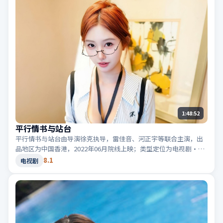
1:48:52
平行情书与站台
平行情书与站台由导演徐克执导，雷佳音、河正宇等联合主演，出
品地区为中国香港，2022年06月院线上映；类型定位为电视剧·悬
疑，真相在最后一刻揭晓。适合检索「中国香港悬疑」「2022高分
8.1
电视剧
电视剧」等相关关键词。