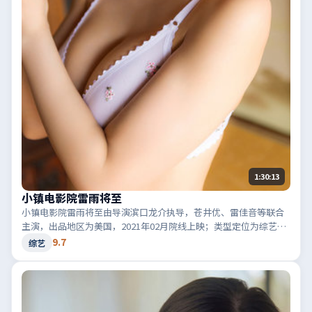
1:30:13
小镇电影院雷雨将至
小镇电影院雷雨将至由导演滨口龙介执导，苍井优、雷佳音等联合
主演，出品地区为美国，2021年02月院线上映；类型定位为综艺·
犯罪，黑白两道博弈。适合检索「美国犯罪」「2021高分综艺」等
9.7
综艺
相关关键词。